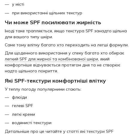
у місті
при використанні щільних текстур
Чи може SPF посилювати жирність
Іноді таке трапляється, якщо текстура SPF занадто щільна
для вашого типу шкіри.
Саме тому влітку багато хто переходить на легші формули.
Для щоденного використання у спеку багато хто обирає
легкий SPF для жирної та комбінованої шкіри
, який
комфортніше відчувається протягом дня та не створює
надто щільного покриття.
Які SPF-текстури комфортніші влітку
У теплу погоду популярними стають:
флюїди
гелеві SPF
легкі креми
водянисті текстури
Детальніше про це читайте у статті
які текстури SPF