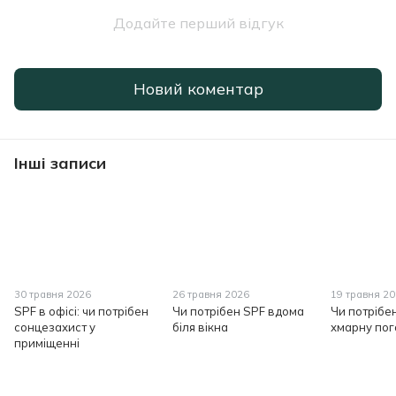
Додайте перший відгук
Новий коментар
Інші записи
30 травня 2026
26 травня 2026
19 травня 2
SPF в офісі: чи потрібен
Чи потрібен SPF вдома
Чи потрібе
сонцезахист у
біля вікна
хмарну пог
приміщенні