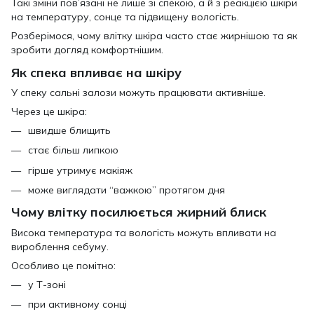
Такі зміни пов’язані не лише зі спекою, а й з реакцією шкіри
на температуру, сонце та підвищену вологість.
Розберімося, чому влітку шкіра часто стає жирнішою та як
зробити догляд комфортнішим.
Як спека впливає на шкіру
У спеку сальні залози можуть працювати активніше.
Через це шкіра:
швидше блищить
стає більш липкою
гірше утримує макіяж
може виглядати “важкою” протягом дня
Чому влітку посилюється жирний блиск
Висока температура та вологість можуть впливати на
вироблення себуму.
Особливо це помітно:
у Т-зоні
при активному сонці