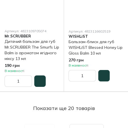
Артикул: 4823109705074
Артикул: 4823116602519
Mr.SCRUBBER
WISHLiST
Дитячий бальзам для губ
Бальзам-блиск для губ
Mr.SCRUBBER The Smurfs Lip
WISHLiST Blessed Honey Lip
Balm із ароматом ягідного
Gloss Balm 10 мл
міксу 13 мл
270 грн
190 грн
В наявності
В наявності
Показати ще 20 товарів