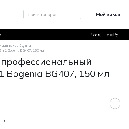
Мой заказ
Вход
е
Укр
Рус
 для волос Bogenia
в 1 Bogenia BG407, 150 мл
 профессиональный
 1 Bogenia BG407, 150 мл
ену