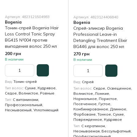
Артикул: 4823121504983
Артикул: 4823124406840
Bogenia
Bogenia
Тоник-спрей Bogenia Hair
Спрей-эликсир Bogenia
Loss Control Tonic Spray
Professional Leave-in
BG415 №004 против
Detangling Treatment Elixir
выпадения волос 250 мл
BG446 для волос 250 мл
200 грн
270 грн
В наличии
В наличии
Вид
Тоник-спрей
Вид
Спрей
Тип волос
Сухие, Кудрявое,
Тип волос
Седое, Освещенное,
Седое, Волнистое, Ровные
Волнистое, Ломкие,
Нормальное, Пористое,
Тип
С витаминами,
Посеченное, Густое,
Профессиональный,
Комбинированное, Длинное,
Несмываемый, Уплотняющий
Форбоване, Тонкое, Сухие,
Поврежденное, Кудрявое
Тип
С кератином,
Несмываемая, Бессульфатный,
Профессиональный