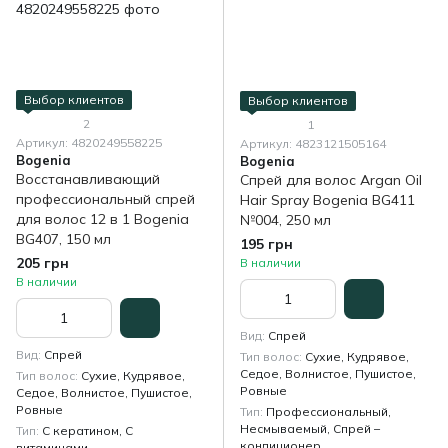
Выбор клиентов
Выбор клиентов
2
1
Артикул: 4820249558225
Артикул: 4823121505164
Bogenia
Bogenia
Восстанавливающий
Спрей для волос Argan Oil
профессиональный спрей
Hair Spray Bogenia BG411
для волос 12 в 1 Bogenia
№004, 250 мл
BG407, 150 мл
195 грн
205 грн
В наличии
В наличии
Вид
Спрей
Вид
Спрей
Тип волос
Сухие, Кудрявое,
Седое, Волнистое, Пушистое,
Тип волос
Сухие, Кудрявое,
Ровные
Седое, Волнистое, Пушистое,
Ровные
Тип
Профессиональный,
Несмываемый, Спрей –
Тип
С кератином, С
кондиционер
витаминами,