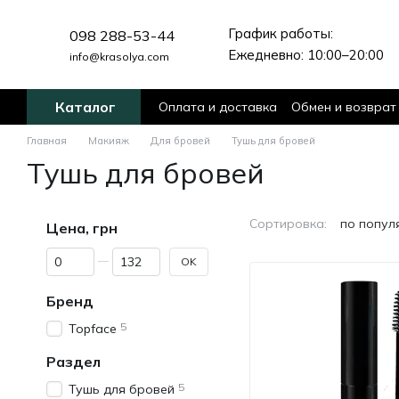
Перейти к основному контенту
График работы:
098 288-53-44
Ежедневно: 10:00–20:00
info@krasolya.com
Каталог
Оплата и доставка
Обмен и возврат
Главная
Макияж
Для бровей
Тушь для бровей
Тушь для бровей
Сортировка:
по попул
Цена, грн
От Цена, грн
До Цена, грн
OK
Бренд
5
Topface
Раздел
5
Тушь для бровей