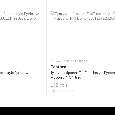
Артикул: 8681217228269
Topface
e Instyle Eyebrow
Тушь для бровей TopFace Instyle Eyebr
Mascara, №04, 5 мл
132 грн
Нет в наличии