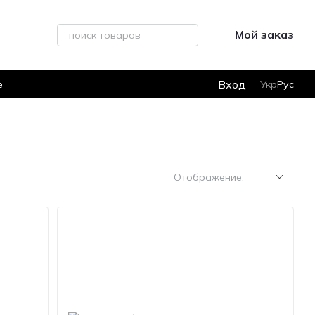
Мой заказ
Вход
е
Укр
Рус
Отображение: