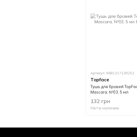
Артикул: 8681217228252
Topface
Тушь для бровей TopFac
Mascara, №03, 5 мл
132 грн
Нет в наличии