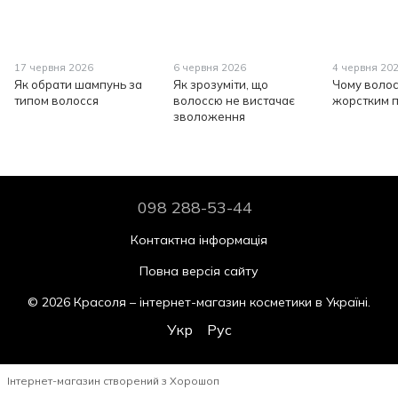
17 червня 2026
6 червня 2026
4 червня 20
Як обрати шампунь за
Як зрозуміти, що
Чому волос
типом волосся
волоссю не вистачає
жорстким п
зволоження
098 288-53-44
Контактна інформація
Повна версія сайту
© 2026 Красоля – інтернет-магазин косметики в Україні.
Укр
Рус
Інтернет-магазин створений з Хорошоп