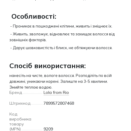
Особливості:
- Проникає в пошкоджені клітини, живить і зміцнює їх.
- Живить, зволожує, відновлює та захищає волосся від
зовнішніх факторів.
- Дарує шовковистість і блиск, не обтяжуючи волосся.
Спосіб використання:
нанесіть на чисте, вологе волосся. Розподіліть по всій
довжині, уникаючи корені. Залиште на 3-5 хвилини.
Змийте теплою водою.
Бренд
Lola from Rio
Штрихкод
7899572807468
Код
виробника
товару
(MPN)
9209