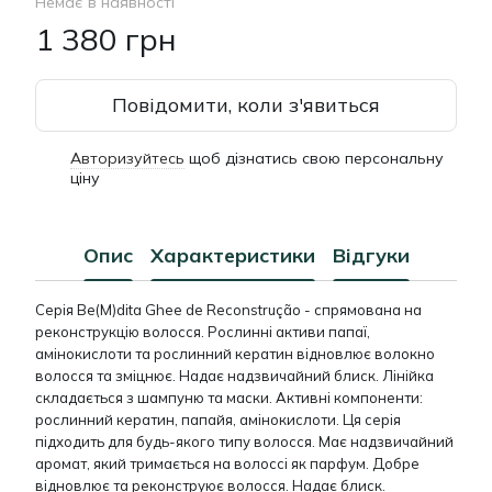
Немає в наявності
1 380 грн
Повідомити, коли з'явиться
Авторизуйтесь
щоб дізнатись свою персональну
%
ціну
Опис
Характеристики
Відгуки
Серія Be(M)dita Ghee de Reconstrução - спрямована на
реконструкцію волосся. Рослинні активи папаї,
амінокислоти та рослинний кератин відновлює волокно
волосся та зміцнює. Надає надзвичайний блиск. Лінійка
складається з шампуню та маски. Активні компоненти:
рослинний кератин, папайя, амінокислоти. Ця серія
підходить для будь-якого типу волосся. Має надзвичайний
аромат, який тримається на волоссі як парфум. Добре
відновлює та реконструює волосся. Надає блиск.