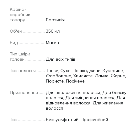
Країна-
виробник
товару
Бразилія
Об'єм
350 мл
Вид
Маска
Тип шкіри
голови
Для всіх типів
Тип волосся
Тонке, Сухе, Пошкоджене, Кучеряве,
Фарбоване, Хвилясте, Ламке, Жирне,
Пористе, Посічене
Призначення
Для зволоження волосся, Для блиску
волосся, Для зміцнення волосся, Для
відновлення волосся, Для живлення
волосся
Тип
Безсульфатний, Професійний