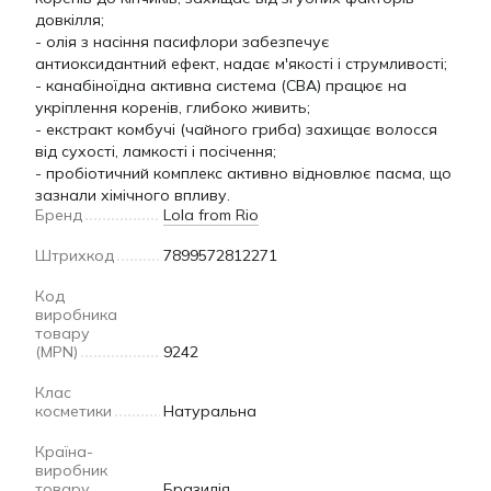
довкілля;
- олія з насіння пасифлори забезпечує
антиоксидантний ефект, надає м'якості і струмливості;
- канабіноїдна активна система (CBA) працює на
укріплення коренів, глибоко живить;
- екстракт комбучі (чайного гриба) захищає волосся
від сухості, ламкості і посічення;
- пробіотичний комплекс активно відновлює пасма, що
зазнали хімічного впливу.
Бренд
Lola from Rio
Штрихкод
7899572812271
Код
виробника
товару
(MPN)
9242
Клас
косметики
Натуральна
Країна-
виробник
товару
Бразилія