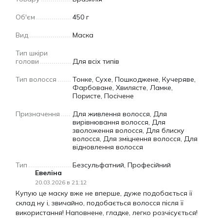
Об'єм
450 г
Вид
Маска
Тип шкіри
голови
Для всіх типів
Тип волосся
Тонке, Сухе, Пошкоджене, Кучеряве,
Фарбоване, Хвилясте, Ламке,
Пористе, Посічене
Призначення
Для живлення волосся, Для
вирівнювання волосся, Для
зволоження волосся, Для блиску
волосся, Для зміцнення волосся, Для
відновлення волосся
Тип
Безсульфатний, Професійний
Евеліна
20.03.2026 в 21:12
Купую це маску вже не вперше, дуже подобається її
склад ну і, звичайно, подобається волосся після її
використання! Наповнене, гладке, легко розчісується!