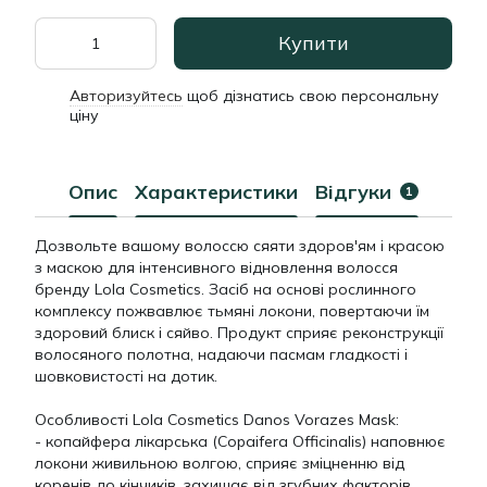
Купити
Авторизуйтесь
щоб дізнатись свою персональну
%
ціну
Опис
Характеристики
Відгуки
1
Дозвольте вашому волоссю сяяти здоров'ям і красою
з маскою для інтенсивного відновлення волосся
бренду Lola Cosmetics. Засіб на основі рослинного
комплексу пожвавлює тьмяні локони, повертаючи їм
здоровий блиск і сяйво. Продукт сприяє реконструкції
волосяного полотна, надаючи пасмам гладкості і
шовковистості на дотик.
Особливості Lola Cosmetics Danos Vorazes Mask:
- копайфера лікарська (Copaifera Officinalis) наповнює
локони живильною волгою, сприяє зміцненню від
коренів до кінчиків, захищає від згубних факторів