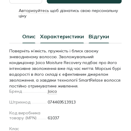
Авторизуйтесь
щоб дізнатись свою персональну
%
ціну
Опис
Характеристики
Відгуки
Поверніть м’якість, пружність і блиск своєму
зневодненому волоссю. Зволожувальний
кондиціонер Joico Moisture Recovery подбає про його
інтенсивне зволоження вже під час миття. Морські бурі
водорості в його складі є ефективним джерелом
зволоження, а завдяки технології SmartRelase волосся
постійно отримуватиме живлення.
Бренд
Joico
Штрихкод
074469513913
Код виробника
товару (MPN)
61037
Клас